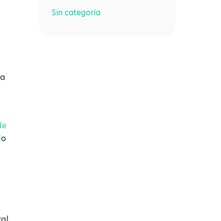
Sin categoría
da
de
do
ral