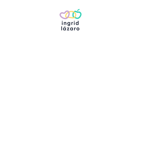
hola@ingridlazaro.com
622345303
Instagram
YouTube